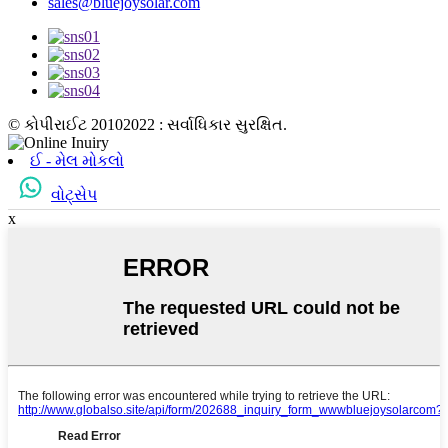
sales@bluejoysolar.com
© કોપીરાઈટ 20102022 : સર્વાધિકાર સુરક્ષિત.
ઈ - મેલ મોકલો
વોટ્સેપ
x