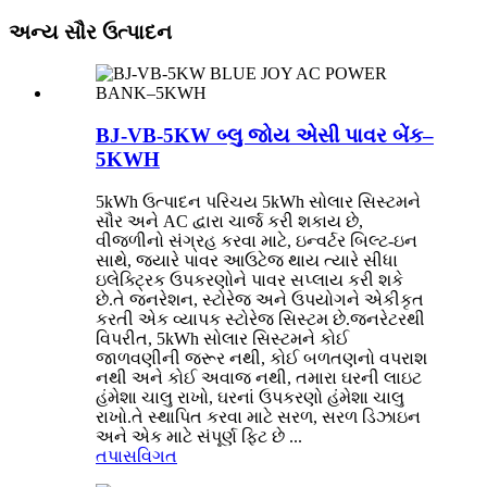
અન્ય સૌર ઉત્પાદન
BJ-VB-5KW બ્લુ જોય એસી પાવર બેંક–
5KWH
5kWh ઉત્પાદન પરિચય 5kWh સોલાર સિસ્ટમને
સૌર અને AC દ્વારા ચાર્જ કરી શકાય છે,
વીજળીનો સંગ્રહ કરવા માટે, ઇન્વર્ટર બિલ્ટ-ઇન
સાથે, જ્યારે પાવર આઉટેજ થાય ત્યારે સીધા
ઇલેક્ટ્રિક ઉપકરણોને પાવર સપ્લાય કરી શકે
છે.તે જનરેશન, સ્ટોરેજ અને ઉપયોગને એકીકૃત
કરતી એક વ્યાપક સ્ટોરેજ સિસ્ટમ છે.જનરેટરથી
વિપરીત, 5kWh સોલાર સિસ્ટમને કોઈ
જાળવણીની જરૂર નથી, કોઈ બળતણનો વપરાશ
નથી અને કોઈ અવાજ નથી, તમારા ઘરની લાઇટ
હંમેશા ચાલુ રાખો, ઘરનાં ઉપકરણો હંમેશા ચાલુ
રાખો.તે સ્થાપિત કરવા માટે સરળ, સરળ ડિઝાઇન
અને એક માટે સંપૂર્ણ ફિટ છે ...
તપાસ
વિગત