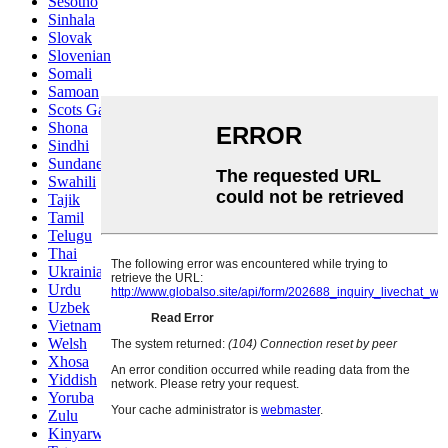
Sesotho
Sinhala
Slovak
Slovenian
Somali
Samoan
Scots Gaelic
Shona
Sindhi
Sundanese
Swahili
Tajik
Tamil
Telugu
Thai
Ukrainian
Urdu
Uzbek
Vietnamese
Welsh
Xhosa
Yiddish
Yoruba
Zulu
Kinyarwanda